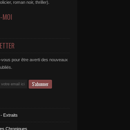
icier, roman noir, thriller).
Z-MOI
ETTER
vous pour être averti des nouveaux
publiés.
 - Extraits
es Chroniques