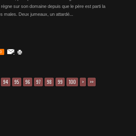
e règne sur son domaine depuis que le père est parti la
s males. Deux jumeaux, un attardé...
0
94
95
96
97
98
99
100
200
>
>>