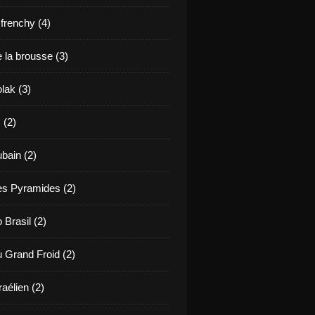
renchy (4)
 la brousse (3)
lak (3)
 (2)
bain (2)
es Pyramides (2)
 Brasil (2)
u Grand Froid (2)
raélien (2)