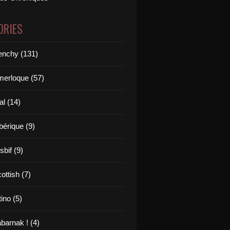
ORIES
renchy (131)
merloque (57)
al (14)
bérique (9)
sbif (9)
ottish (7)
tino (5)
barnak ! (4)