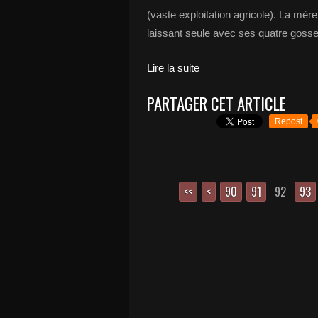
(vaste exploitation agricole). La mèr
laissant seule avec ses quatre gosse
Lire la suite
PARTAGER CET ARTICLE
Repost
<<
<
10
20
30
40
50
60
70
80
90
91
92
93