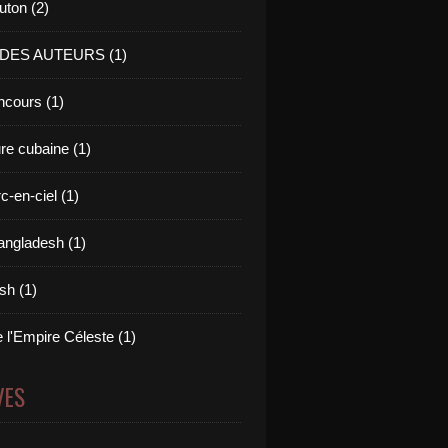
uton (2)
 DES AUTEURS (1)
cours (1)
ure cubaine (1)
c-en-ciel (1)
angladesh (1)
ish (1)
 l'Empire Céleste (1)
VES