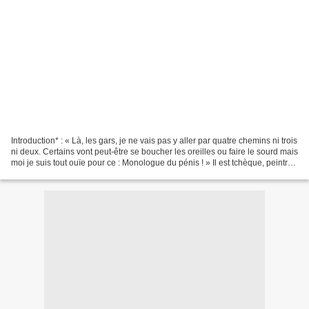
Introduction* : « Là, les gars, je ne vais pas y aller par quatre chemins ni trois
ni deux. Certains vont peut-être se boucher les oreilles ou faire le sourd mais
moi je suis tout ouïe pour ce : Monologue du pénis ! » Il est tchèque, peintre,
costaud,...