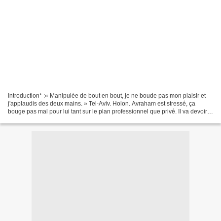
Introduction* :« Manipulée de bout en bout, je ne boude pas mon plaisir et
j'applaudis des deux mains. » Tel-Aviv. Holon. Avraham est stressé, ça
bouge pas mal pour lui tant sur le plan professionnel que privé. Il va devoir
assumer sa nouvelle promotion...