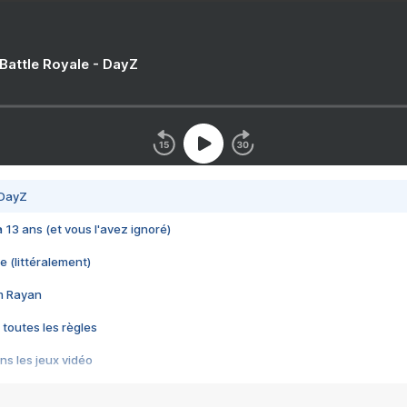
 Battle Royale - DayZ
 DayZ
 a 13 ans (et vous l'avez ignoré)
e (littéralement)
im Rayan
 toutes les règles
s les jeux vidéo
us choquant de Rockstar ? - Le scandale BULLY