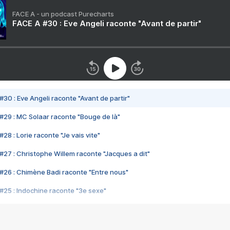
FACE A - un podcast Purecharts
FACE A #30 : Eve Angeli raconte "Avant de partir"
#30 : Eve Angeli raconte "Avant de partir"
#29 : MC Solaar raconte "Bouge de là"
28 : Lorie raconte "Je vais vite"
#27 : Christophe Willem raconte "Jacques a dit"
#26 : Chimène Badi raconte "Entre nous"
#25 : Indochine raconte "3e sexe"
#24 : Zaho raconte "C'est chelou"
#23 : Patrick Bruel raconte "Au café des délices"