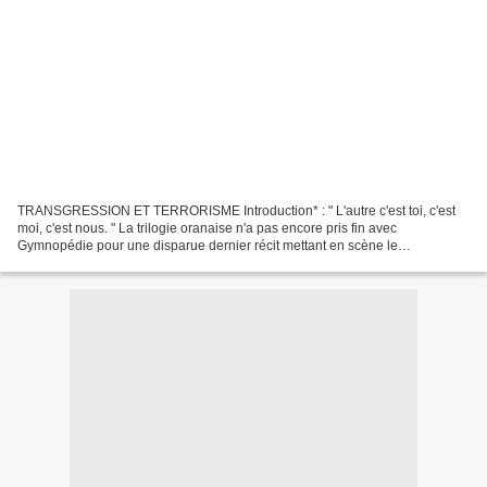
TRANSGRESSION ET TERRORISME Introduction* : " L'autre c'est toi, c'est
moi, c'est nous. " La trilogie oranaise n'a pas encore pris fin avec
Gymnopédie pour une disparue dernier récit mettant en scène le
commissaire Kémal Fadil, personnage récurrent de...