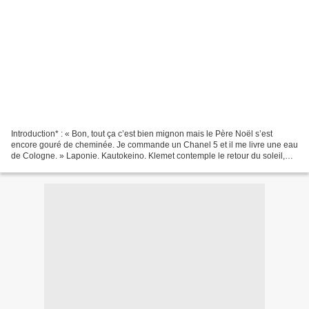
Introduction* : « Bon, tout ça c’est bien mignon mais le Père Noël s’est
encore gouré de cheminée. Je commande un Chanel 5 et il me livre une eau
de Cologne. » Laponie. Kautokeino. Klemet contemple le retour du soleil,
c’est la fin de la nuit polaire....