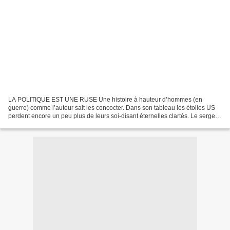
LA POLITIQUE EST UNE RUSE Une histoire à hauteur d’hommes (en
guerre) comme l’auteur sait les concocter. Dans son tableau les étoiles US
perdent encore un peu plus de leurs soi-disant éternelles clartés. Le sergent
Fremantle fait partie des 3 millions...