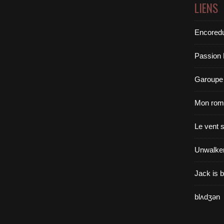
LIENS
Encoredu
Passion 
Garoupe
Mon roma
Le vent 
Unwalke
Jack is 
blʌdʒən