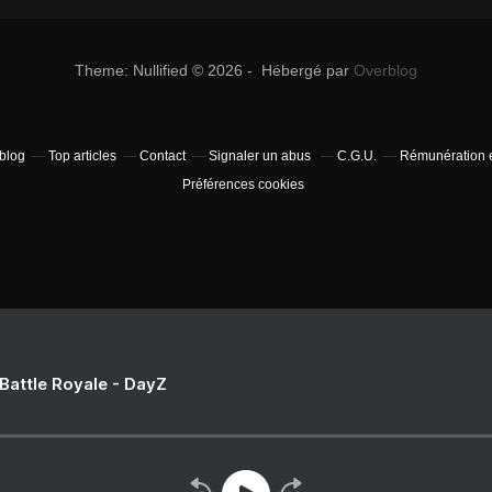
Theme: Nullified © 2026 - Hébergé par
Overblog
rblog
Top articles
Contact
Signaler un abus
C.G.U.
Rémunération e
Préférences cookies
 Battle Royale - DayZ