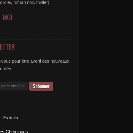
icier, roman noir, thriller).
Z-MOI
ETTER
vous pour être averti des nouveaux
publiés.
 - Extraits
es Chroniques