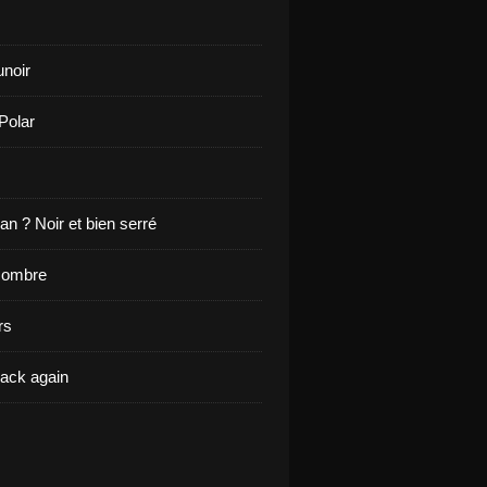
noir
Polar
n ? Noir et bien serré
sombre
rs
back again