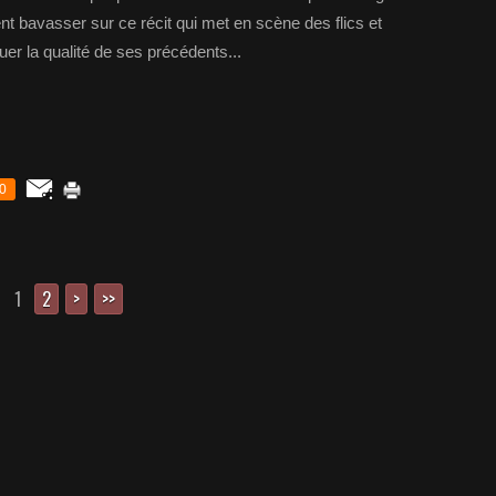
t bavasser sur ce récit qui met en scène des flics et
er la qualité de ses précédents...
0
1
2
>
>>