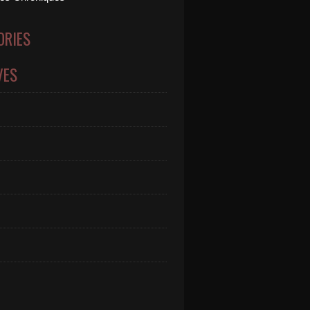
ORIES
VES