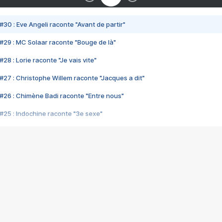
#30 : Eve Angeli raconte "Avant de partir"
#29 : MC Solaar raconte "Bouge de là"
28 : Lorie raconte "Je vais vite"
#27 : Christophe Willem raconte "Jacques a dit"
#26 : Chimène Badi raconte "Entre nous"
#25 : Indochine raconte "3e sexe"
#24 : Zaho raconte "C'est chelou"
#23 : Patrick Bruel raconte "Au café des délices"
#22 : Kyo raconte "Le chemin"
#21 : Nolwenn Leroy raconte "Cassé"
#20 : Patrick Hernandez raconte "Born to be alive"
#19 : Lorie raconte "Près de moi"