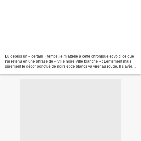
Lu depuis un « certain » temps, je m’attelle à cette chronique et voici ce que
j’ai retenu en une phrase de « Ville noire Ville blanche » : Lentement mais
sûrement le décor ponctué de noirs et de blancs va virer au rouge. Il s’avère
que le titre a changé...