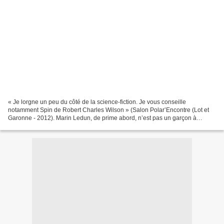
« Je lorgne un peu du côté de la science-fiction. Je vous conseille
notamment Spin de Robert Charles Wilson » (Salon Polar’Encontre (Lot et
Garonne - 2012). Marin Ledun, de prime abord, n’est pas un garçon à
s’éparpiller outre mesure. Après « Les visages...