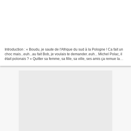
Introduction : « Boudu, je saute de l'Afrique du sud à la Pologne ! Ca fait un
choc mais...euh...au fait Bob, je voulais te demander..euh... Michel Polac, il
était polonais ? » Quitter sa femme, sa fille, sa ville, ses amis ça remue la
tripaille surtout...