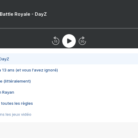
 Battle Royale - DayZ
 DayZ
 a 13 ans (et vous l'avez ignoré)
e (littéralement)
im Rayan
 toutes les règles
s les jeux vidéo
us choquant de Rockstar ? - Le scandale BULLY
e plus moche de Steam