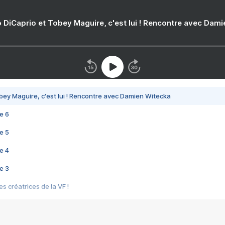
 DiCaprio et Tobey Maguire, c'est lui ! Rencontre avec Dam
bey Maguire, c'est lui ! Rencontre avec Damien Witecka
e 6
e 5
e 4
e 3
s créatrices de la VF !
e 2
e 1