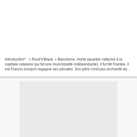
Introduction* : « Rock'n'Black. » Barcelone. Horta (quartier rattaché à la
capitale catalane qui fut une municipalité indépendante). Il fut Mr Frankie, il
est Francis lorsqu'il regagne ses pénates. Son père n'est pas enchanté de
retrouver celui qui s'est...