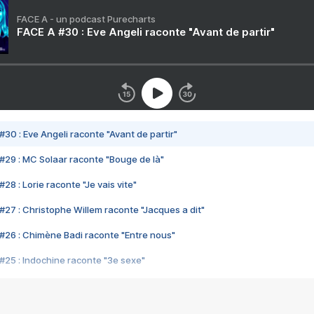
FACE A - un podcast Purecharts
FACE A #30 : Eve Angeli raconte "Avant de partir"
#30 : Eve Angeli raconte "Avant de partir"
#29 : MC Solaar raconte "Bouge de là"
28 : Lorie raconte "Je vais vite"
#27 : Christophe Willem raconte "Jacques a dit"
#26 : Chimène Badi raconte "Entre nous"
#25 : Indochine raconte "3e sexe"
#24 : Zaho raconte "C'est chelou"
#23 : Patrick Bruel raconte "Au café des délices"