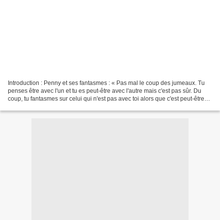
Introduction : Penny et ses fantasmes : « Pas mal le coup des jumeaux. Tu
penses être avec l'un et tu es peut-être avec l'autre mais c'est pas sûr. Du
coup, tu fantasmes sur celui qui n'est pas avec toi alors que c'est peut-être
lui. » Ils sont deux....