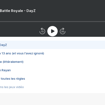
 Battle Royale - DayZ
 DayZ
 a 13 ans (et vous l'avez ignoré)
e (littéralement)
im Rayan
 toutes les règles
s les jeux vidéo
us choquant de Rockstar ? - Le scandale BULLY
e plus moche de Steam