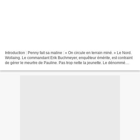
Introduction : Penny fait sa maline : « On circule en terrain miné. » Le Nord.
Wollaing. Le commandant Erik Buchmeyer, enquêteur émérite, est contraint
de gérer le meurtre de Pauline. Pas trop nette la jeunette. Le dénommé
Wallet, coupable désigné, avait...