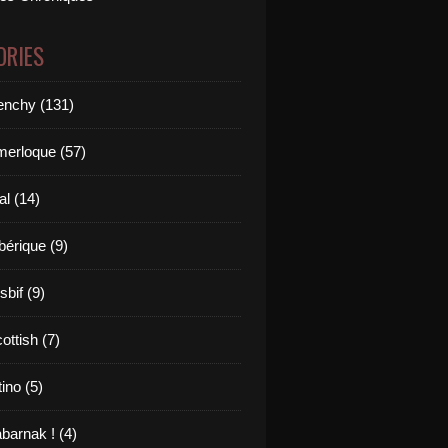
ORIES
renchy (131)
merloque (57)
al (14)
bérique (9)
sbif (9)
ottish (7)
tino (5)
barnak ! (4)