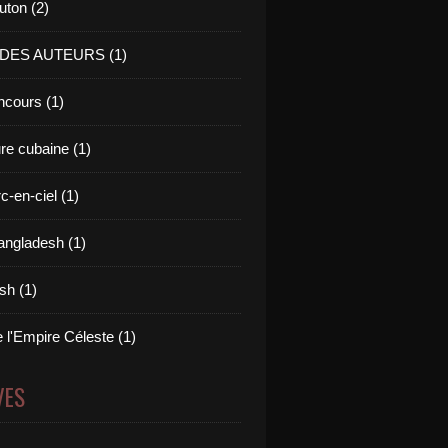
uton (2)
 DES AUTEURS (1)
cours (1)
ure cubaine (1)
c-en-ciel (1)
angladesh (1)
ish (1)
 l'Empire Céleste (1)
VES