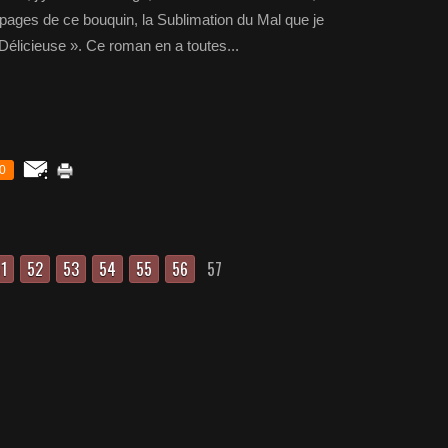
 pages de ce bouquin, la Sublimation du Mal que je
 Délicieuse ». Ce roman en a toutes...
0
1
52
53
54
55
56
57