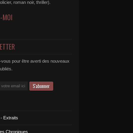
icier, roman noir, thriller).
Z-MOI
ETTER
vous pour être averti des nouveaux
publiés.
 - Extraits
es Chroniques