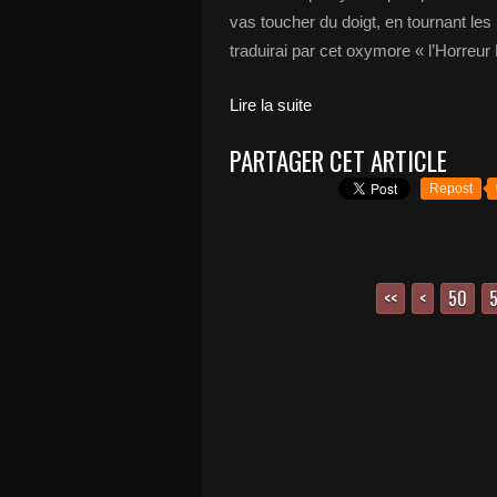
vas toucher du doigt, en tournant les
traduirai par cet oxymore « l’Horreur
Lire la suite
PARTAGER CET ARTICLE
Repost
<<
<
10
20
30
40
50
5