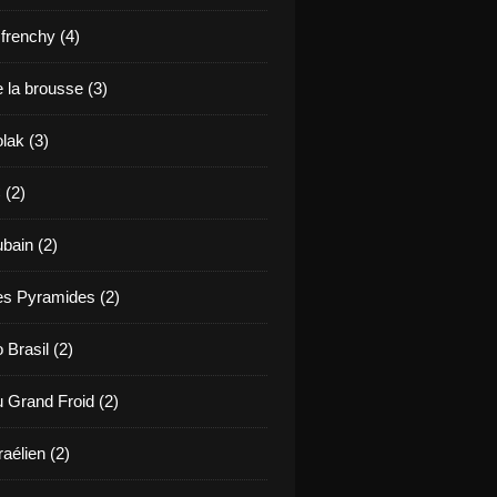
renchy (4)
 la brousse (3)
lak (3)
 (2)
bain (2)
es Pyramides (2)
 Brasil (2)
u Grand Froid (2)
raélien (2)