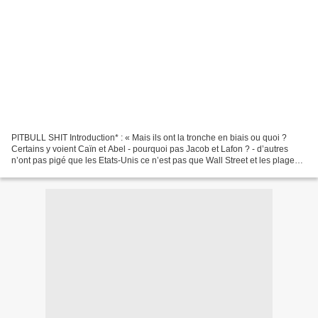
PITBULL SHIT Introduction* : « Mais ils ont la tronche en biais ou quoi ?
Certains y voient Caïn et Abel - pourquoi pas Jacob et Lafon ? - d’autres
n’ont pas pigé que les Etats-Unis ce n’est pas que Wall Street et les plages
de Floride. Pour sûr il y...