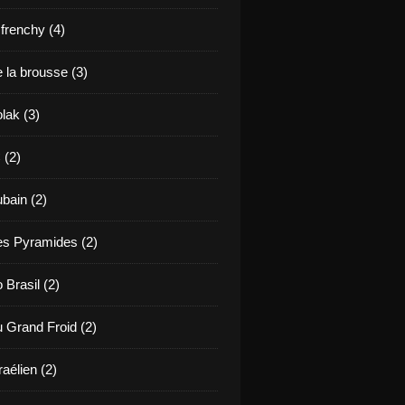
renchy (4)
 la brousse (3)
lak (3)
 (2)
bain (2)
es Pyramides (2)
 Brasil (2)
u Grand Froid (2)
raélien (2)