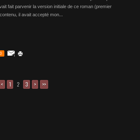
ait fait parvenir la version initiale de ce roman (premier
e contenu, il avait accepté mon...
0
<
1
2
3
>
>>