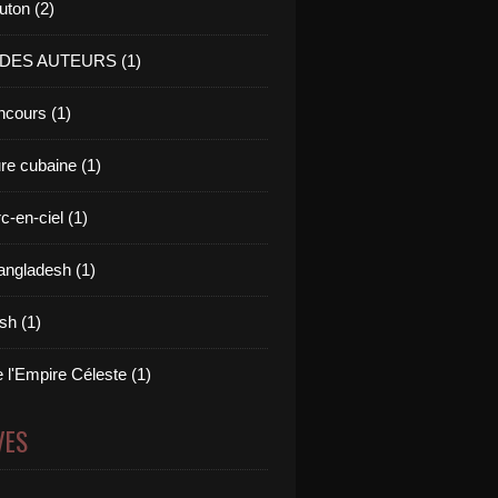
uton (2)
 DES AUTEURS (1)
cours (1)
ure cubaine (1)
c-en-ciel (1)
angladesh (1)
ish (1)
 l'Empire Céleste (1)
VES