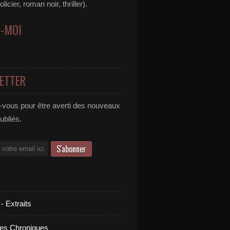
icier, roman noir, thriller).
Z-MOI
ETTER
vous pour être averti des nouveaux
publiés.
 - Extraits
es Chroniques