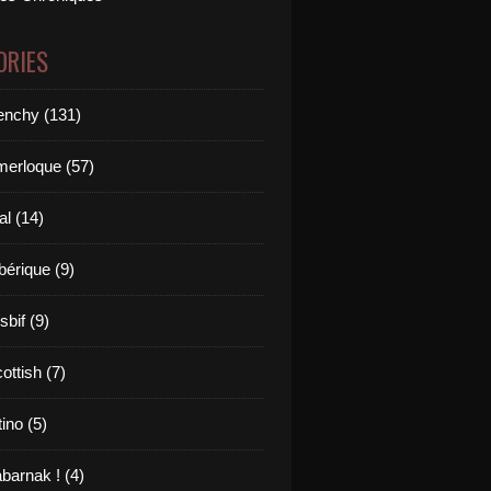
ORIES
renchy (131)
merloque (57)
al (14)
bérique (9)
sbif (9)
ottish (7)
tino (5)
barnak ! (4)