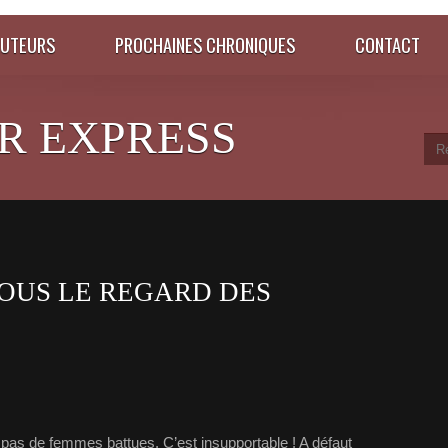
AUTEURS
PROCHAINES CHRONIQUES
CONTACT
R EXPRESS
OUS LE REGARD DES
z pas de femmes battues. C’est insupportable ! A défaut