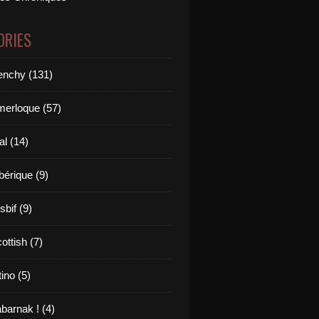
ORIES
renchy (131)
merloque (57)
al (14)
bérique (9)
sbif (9)
ottish (7)
tino (5)
barnak ! (4)