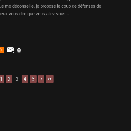
e me déconseille, je propose le coup de défenses de
 peux vous dire que vous allez vous...
0
1
2
3
4
5
>
>>