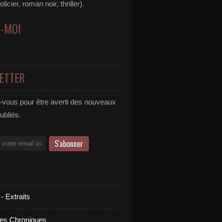
icier, roman noir, thriller).
Z-MOI
ETTER
vous pour être averti des nouveaux
publiés.
 - Extraits
es Chroniques