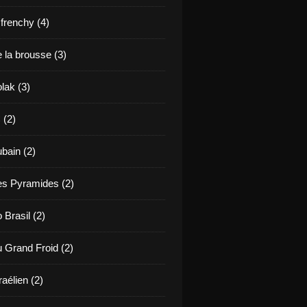
renchy (4)
 la brousse (3)
lak (3)
 (2)
bain (2)
es Pyramides (2)
 Brasil (2)
u Grand Froid (2)
raélien (2)