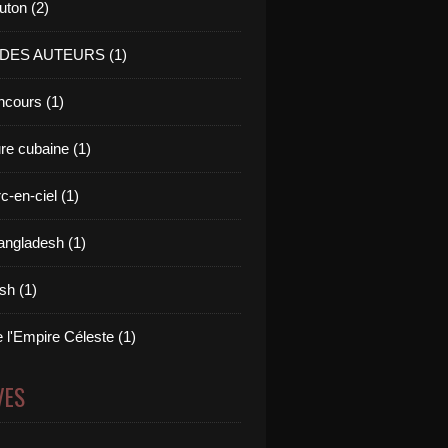
uton (2)
 DES AUTEURS (1)
cours (1)
ure cubaine (1)
c-en-ciel (1)
angladesh (1)
ish (1)
 l'Empire Céleste (1)
VES