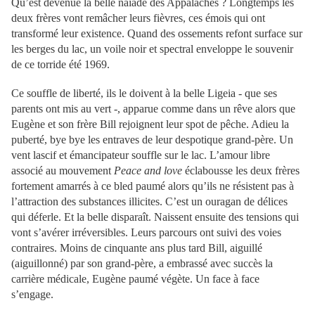
Qu’est devenue la belle naïade des Appalaches ? Longtemps les
deux frères vont remâcher leurs fièvres, ces émois qui ont
transformé leur existence. Quand des ossements refont surface sur
les berges du lac, un voile noir et spectral enveloppe le souvenir
de ce torride été 1969.
Ce souffle de liberté, ils le doivent à la belle Ligeia - que ses
parents ont mis au vert -, apparue comme dans un rêve alors que
Eugène et son frère Bill rejoignent leur spot de pêche. Adieu la
puberté, bye bye les entraves de leur despotique grand-père. Un
vent lascif et émancipateur souffle sur le lac. L’amour libre
associé au mouvement
Peace and love
éclabousse les deux frères
fortement amarrés à ce bled paumé alors qu’ils ne résistent pas à
l’attraction des substances illicites. C’est un ouragan de délices
qui déferle. Et la belle disparaît. Naissent ensuite des tensions qui
vont s’avérer irréversibles. Leurs parcours ont suivi des voies
contraires. Moins de cinquante ans plus tard Bill, aiguillé
(aiguillonné) par son grand-père, a embrassé avec succès la
carrière médicale, Eugène paumé végète. Un face à face
s’engage.