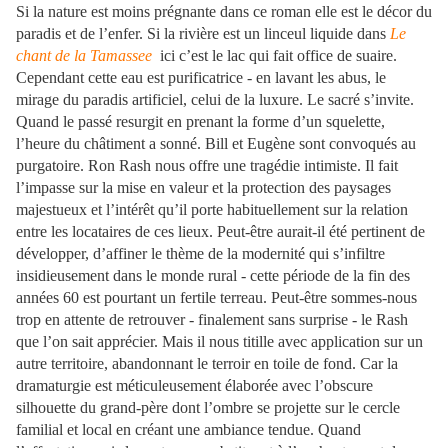
Si la nature est moins prégnante dans ce roman elle est le décor du
paradis et de l’enfer. Si la rivière est un linceul liquide dans
Le
chant de
la Tamassee
ici c’est le lac qui fait office de suaire.
Cependant cette eau est purificatrice - en lavant les abus, le
mirage du paradis artificiel, celui de la luxure. Le sacré s’invite.
Quand le passé resurgit en prenant la forme d’un squelette,
l’heure du châtiment a sonné. Bill et Eugène sont convoqués au
purgatoire. Ron Rash nous offre une tragédie intimiste. Il fait
l’impasse sur la mise en valeur et la protection des paysages
majestueux et l’intérêt qu’il porte habituellement sur la relation
entre les locataires de ces lieux. Peut-être aurait-il été pertinent de
développer, d’affiner le thème de la modernité qui s’infiltre
insidieusement dans le monde rural - cette période de la fin des
années 60 est pourtant un fertile terreau. Peut-être sommes-nous
trop en attente de retrouver - finalement sans surprise - le Rash
que l’on sait apprécier. Mais il nous titille avec application sur un
autre territoire, abandonnant le terroir en toile de fond. Car la
dramaturgie est méticuleusement élaborée avec l’obscure
silhouette du grand-père dont l’ombre se projette sur le cercle
familial et local en créant une ambiance tendue. Quand