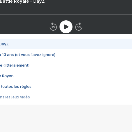
 Battle Royale - DayZ
 DayZ
 a 13 ans (et vous l'avez ignoré)
e (littéralement)
im Rayan
 toutes les règles
s les jeux vidéo
us choquant de Rockstar ? - Le scandale BULLY
e plus moche de Steam
du RÊVE tourne au CAUCHEMAR