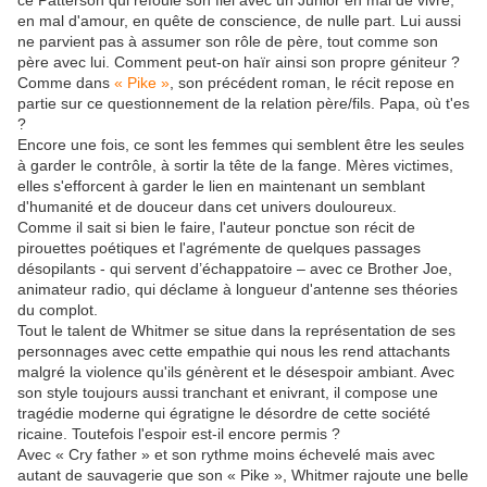
ce Patterson qui refoule son fiel avec un Junior en mal de vivre,
en mal d'amour, en quête de conscience, de nulle part. Lui aussi
ne parvient pas à assumer son rôle de père, tout comme son
père avec lui. Comment peut-on haïr ainsi son propre géniteur ?
Comme dans
« Pike »
, son précédent roman, le récit repose en
partie sur ce questionnement de la relation père/fils. Papa, où t'es
?
Encore une fois, ce sont les femmes qui semblent être les seules
à garder le contrôle, à sortir la tête de la fange. Mères victimes,
elles s'efforcent à garder le lien en maintenant un semblant
d'humanité et de douceur dans cet univers douloureux.
Comme il sait si bien le faire, l'auteur ponctue son récit de
pirouettes poétiques et l'agrémente de quelques passages
désopilants - qui servent d’échappatoire – avec ce Brother Joe,
animateur radio, qui déclame à longueur d'antenne ses théories
du complot.
Tout le talent de Whitmer se situe dans la représentation de ses
personnages avec cette empathie qui nous les rend attachants
malgré la violence qu'ils génèrent et le désespoir ambiant. Avec
son style toujours aussi tranchant et enivrant, il compose une
tragédie moderne qui égratigne le désordre de cette société
ricaine. Toutefois l'espoir est-il encore permis ?
Avec « Cry father » et son rythme moins échevelé mais avec
autant de sauvagerie que son « Pike », Whitmer rajoute une belle