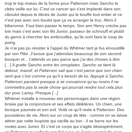
trop le top niveau de la forme pour Patterson mais Sancho le
clebs veille sur lui. C'est ce
cancer
qui s'est implanté dans son
ciboulot depuis le décès de Justin qui le bouffe tout entier et ce
n'est pas avec son boulot que ça va arranger le truc. Alors il
biberonne. Faut bien passer le temps. Son ami Henry crèche pas
loin mais c'est avec son fils Junior, passeur de schnouff et plutôt
du genre à chercher les embrouilles, qu'ils vont faire le coup de
poing.
Je n'ai pas pu résister à l'appel du Whitmer tant je fus émoustillé
par son
Pike.
J'avoue que j'attendais beaucoup de son second
bouquin et... t'attends un peu parce que j'ai des choses à dire.
[…]
Il gratte Sancho entre les omoplates. Sancho se tient là
debout, massif, et Patterson sait que c'est parce que son chien
sent que c'est comme ça qu'il a besoin de lui. Appuyé à Sancho,
Patterson parvient presque à se convaincre qu'au moins il ne
commettra pas la seule chose qui pourrait rendre tout cela plus
dur pour Laney. Presque.[...]
Whitmer installe à nouveau ses personnages dans une région
brisée par la conjoncture et ses effets délétères. Un chien, une
bicoque paumée et son exil. Voilà ce qu'il reste à Patterson. Des
poussières de vie. Alors sur un coup de tête - comme on se laisse
attirer par cette loupiote qui vacille au loin - il se barre sur les
routes avec Junior. Et c'est ce corps qui s'agite désespérément,