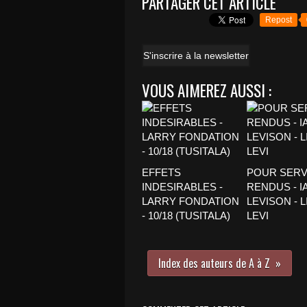
PARTAGER CET ARTICLE
Repost
S'inscrire à la newsletter
VOUS AIMEREZ AUSSI :
EFFETS
POUR SERV
INDESIRABLES -
RENDUS - I
LARRY FONDATION
LEVISON - L
- 10/18 (TUSITALA)
LEVI
Index des auteurs de A à Z