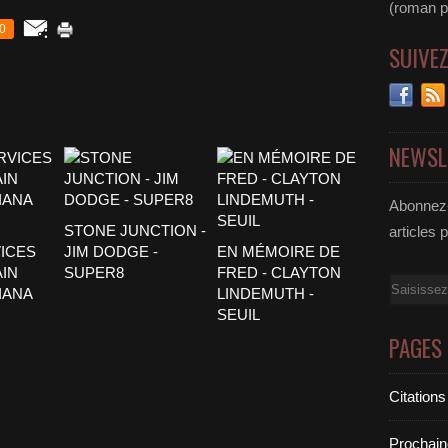
(roman pol
0
SUIVE
NEWSL
Abonnez-
STONE JUNCTION -
articles 
ICES
JIM DODGE -
EN MÉMOIRE DE
AIN
SUPER8
FRED - CLAYTON
Email
IANA
LINDEMUTH -
SEUIL
PAGES
Citations
Prochain