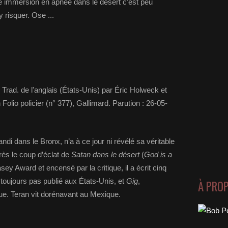
e immersion en apnée dans le désert c’est peu
 risquer. Ose ...
 Trad. de l'anglais (États-Unis) par Éric Holweck et
 Folio policier (n° 377), Gallimard. Parution : 26-05-
andi dans le Bronx, n’a à ce jour ni révélé sa véritable
rès le coup d’éclat de
Satan dans le désert
(
God is a
ey Award et encensé par la critique, il a écrit cinq
t toujours pas publié aux États-Unis, et
Gig
,
À PRO
ue. Teran vit dorénavant au Mexique.