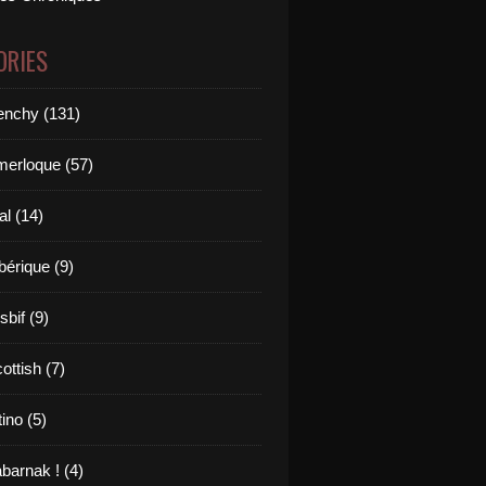
ORIES
renchy (131)
merloque (57)
al (14)
bérique (9)
sbif (9)
ottish (7)
tino (5)
barnak ! (4)