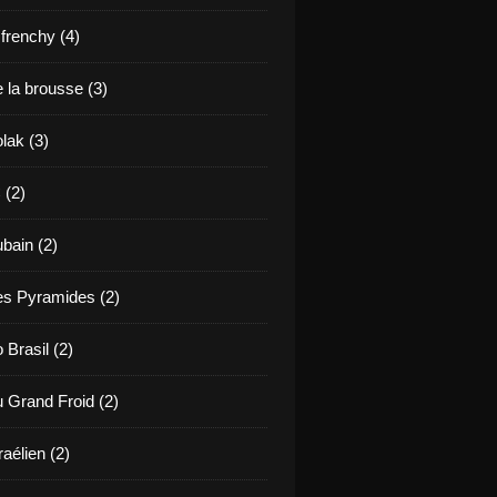
renchy (4)
 la brousse (3)
lak (3)
 (2)
bain (2)
es Pyramides (2)
 Brasil (2)
u Grand Froid (2)
raélien (2)