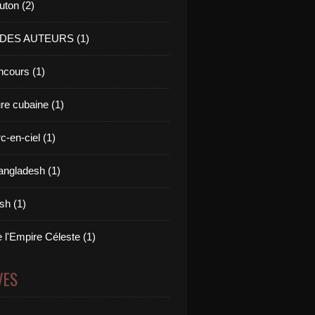
uton (2)
 DES AUTEURS (1)
cours (1)
ure cubaine (1)
c-en-ciel (1)
angladesh (1)
ish (1)
 l'Empire Céleste (1)
VES