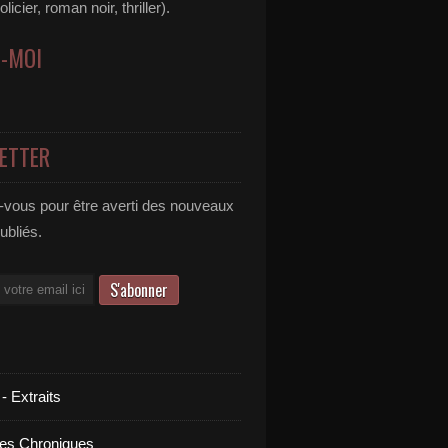
icier, roman noir, thriller).
Z-MOI
ETTER
vous pour être averti des nouveaux
publiés.
 - Extraits
es Chroniques