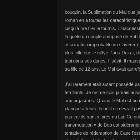
bouquin, la Sublimation du Mal que je
roman en a toutes les caractéristique
jusqu’à me filer le tournis. L’inaccessi
la quête du couple composé de Bob le
association improbable va s’avérer ê
plus folle que le rallye Paris-Dakar, 
tapi dans ses dunes. Il sévit. Il massa
sa fille de 12 ans. Le Mal avait autref
J’ai rarement était autant possédé p
terrifiants. Je ne me suis jamais aussi
aux orgasmes. Quand le Mal est beau, 
planque ailleurs, là où il ne devrait 
pas car ils sont si près du Lui. Ce qui
transmutation » de Bob est sidérante 
tentative de rédemption de Case l’est