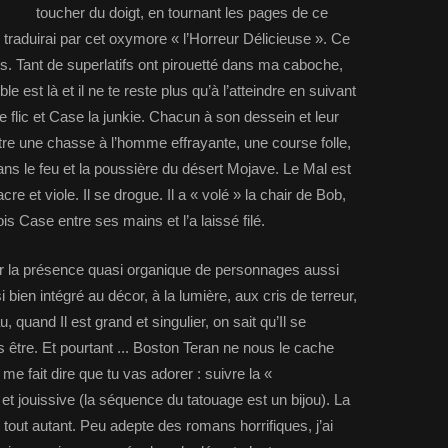
toucher du doigt, en tournant les pages de ce
 traduirai par cet oxymore « l’Horreur Délicieuse ». Ce
s. Tant de superlatifs ont pirouetté dans ma caboche,
ble est là et il ne te reste plus qu’à l’atteindre en suivant
 flic et Case la junkie. Chacun à son dessein et leur
tre une chasse à l’homme effrayante, une course folle,
dans le feu et la poussière du désert Mojave. Le Mal est
cre et viole. Il se drogue. Il a « volé » la chair de Bob,
ois Case entre ses mains et l’a laissé filé.
ar la présence quasi organique de personnages aussi
 bien intégré au décor, à la lumière, aux cris de terreur,
quand Il est grand et singulier, on sait qu’Il se
pas être. Et pourtant ... Boston Teran ne nous le cache
 me fait dire que tu vas adorer : suivre la «
et jouissive (la séquence du tatouage est un bijou). La
 tout autant. Peu adepte des romans horrifiques, j’ai